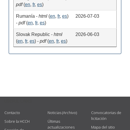
USEFUL LINKS
Contacto
Noticias (Archivo)
Convocatorias de
licitación
Sobre la HCCH
Últimas
actualizaciones
Mapa del sitio