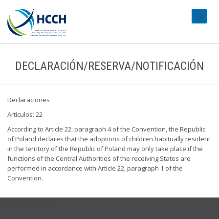
#transl
DECLARACIÓN/RESERVA/NOTIFICACIÓN
Declaraciones
Artículos: 22
According to Article 22, paragraph 4 of the Convention, the Republic
of Poland declares that the adoptions of children habitually resident
in the territory of the Republic of Poland may only take place if the
functions of the Central Authorities of the receiving States are
performed in accordance with Article 22, paragraph 1 of the
Convention.
USEFUL LINKS