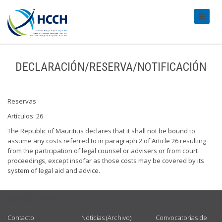
#transl
DECLARACIÓN/RESERVA/NOTIFICACIÓN
Reservas
Artículos: 26
The Republic of Mauritius declares that it shall not be bound to
assume any costs referred to in paragraph 2 of Article 26 resulting
from the participation of legal counsel or advisers or from court
proceedings, except insofar as those costs may be covered by its
system of legal aid and advice.
USEFUL LINKS
Contacto
Noticias (Archivo)
Convocatorias de