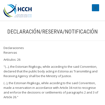
#transl
DECLARACIÓN/RESERVA/NOTIFICACIÓN
Declaraciones
Reservas
Artículos: 26
"(...), the Estonian Riigikogu, while acceding to the said Convention,
declared that the public body acting in Estonia as Transmitting and
Receiving Agency shall be the Ministry of Justice.
(...), the Estonian Riigikogu, while acceding to the said Convention,
made a reservation in accordance with Article 34 not to recognise
and enforce the decisions or settlements of paragraphs 2 and 3 of
Article 26."