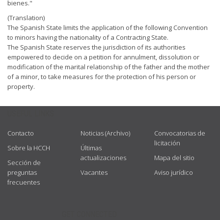
bienes."
(Translation)
The Spanish State limits the application of the following Convention
to minors having the nationality of a Contracting State.
The Spanish State reserves the jurisdiction of its authorities
empowered to decide on a petition for annulment, dissolution or
modification of the marital relationship of the father and the mother
of a minor, to take measures for the protection of his person or
property.
USEFUL LINKS
Contacto
Noticias (Archivo)
Convocatorias de
licitación
Sobre la HCCH
Últimas
actualizaciones
Mapa del sitio
Sección de
preguntas
Vacantes
Aviso jurídico
frecuentes
GET CONNECTED