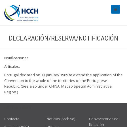
#transl
DECLARACIÓN/RESERVA/NOTIFICACIÓN
Notificaciones
Artículos:
Portugal declared on 31 January 1969 to extend the application of the
Convention to the whole of the territories of the Portuguese
Republic. (See also under CHINA, Macao Special Administrative
Region.)
USEFUL LINKS
Contacto
Noticias (Archivo)
Convocatorias de
licitación