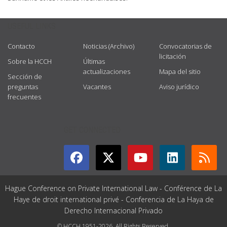
USEFUL LINKS
Contacto
Noticias (Archivo)
Convocatorias de
licitación
Sobre la HCCH
Últimas
actualizaciones
Mapa del sitio
Sección de
preguntas
Vacantes
Aviso jurídico
frecuentes
GET CONNECTED
Hague Conference on Private International Law - Conférence de La
Haye de droit international privé - Conferencia de La Haya de
Derecho Internacional Privado
© HCCH 1951-2026. All Rights Reserved.