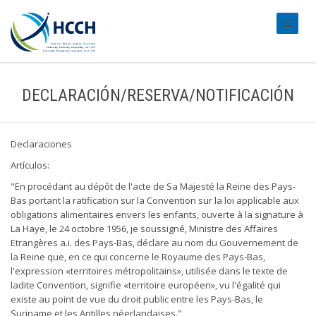
#transl
DECLARACIÓN/RESERVA/NOTIFICACIÓN
Declaraciones
Artículos:
"En procédant au dépôt de l'acte de Sa Majesté la Reine des Pays-
Bas portant la ratification sur la Convention sur la loi applicable aux
obligations alimentaires envers les enfants, ouverte à la signature à
La Haye, le 24 octobre 1956, je soussigné, Ministre des Affaires
Etrangères a.i. des Pays-Bas, déclare au nom du Gouvernement de
la Reine que, en ce qui concerne le Royaume des Pays-Bas,
l'expression «territoires métropolitains», utilisée dans le texte de
ladite Convention, signifie «territoire européen», vu l'égalité qui
existe au point de vue du droit public entre les Pays-Bas, le
Suriname et les Antilles néerlandaises."