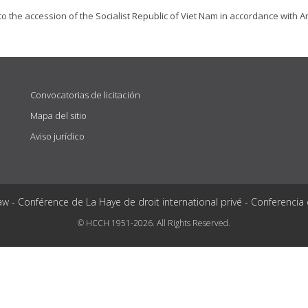
 the accession of the Socialist Republic of Viet Nam in accordance with Art
Convocatorias de licitación
Mapa del sitio
Aviso jurídico
aw - Conférence de La Haye de droit international privé - Conferencia
© HCCH 1951-2026. All Rights Reserved.