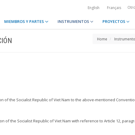
Otr
English
Français
MIEMBROS Y PARTES
INSTRUMENTOS
PROYECTOS
CIÓN
Home
Instrument
on of the Socialist Republic of Viet Nam to the above-mentioned Convention 
on of the Socialist Republic of Viet Nam with reference to Article 12, parag