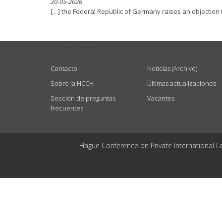
20-05-2026
[…] the Federal Republic of Germany raises an objection to
USEFUL LINKS
Contacto
Noticias (Archivo)
Sobre la HCCH
Últimas actualizaciones
Sección de preguntas
Vacantes
frecuentes
Hague Conference on Private International L