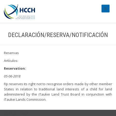
#transl
DECLARACIÓN/RESERVA/NOTIFICACIÓN
Reservas
Artículos:
Reservation:
05-06-2018
Fiji reserves its right not to recognise orders made by other member
States in relation to traditional land interests of a child for land
administered by the iTaukei Land Trust Board in conjunction with
iTaukei Lands Commission.
USEFUL LINKS