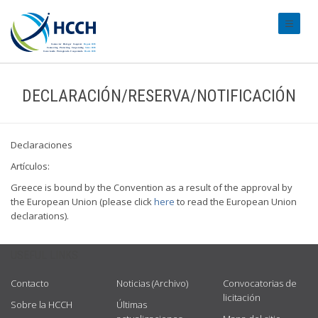
#transl
DECLARACIÓN/RESERVA/NOTIFICACIÓN
Declaraciones
Artículos:
Greece is bound by the Convention as a result of the approval by
the European Union (please click
here
to read the European Union
declarations).
USEFUL LINKS
Contacto
Noticias (Archivo)
Convocatorias de
licitación
Sobre la HCCH
Últimas