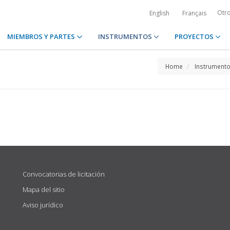
Otr
English
Français
MIEMBROS Y PARTES
INSTRUMENTOS
PROYECTOS
Home
Instrument
Convocatorias de licitación
Mapa del sitio
Aviso jurídico