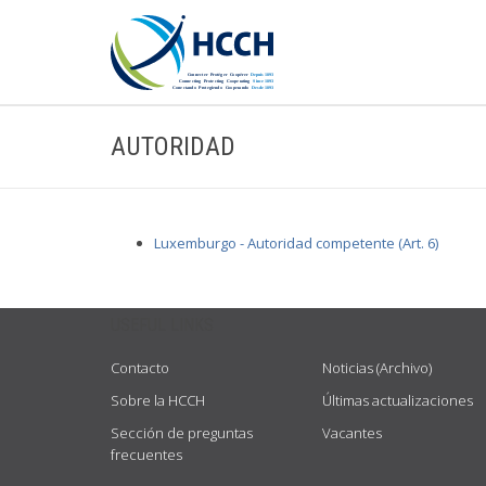
AUTORIDAD
Luxemburgo - Autoridad competente (Art. 6)
USEFUL LINKS
Contacto
Noticias (Archivo)
Sobre la HCCH
Últimas actualizaciones
Sección de preguntas
Vacantes
frecuentes