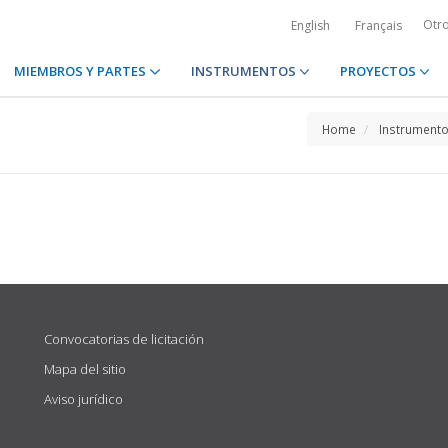
Otr
English
Français
MIEMBROS Y PARTES
INSTRUMENTOS
PROYECTOS
Home
Instrument
Convocatorias de licitación
Mapa del sitio
Aviso jurídico