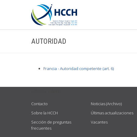
AUTORIDAD
Francia - Autoridad competente (art. 6)
USEFUL LINKS
Contacto
Noticias (Archivo)
Sobre la HCCH
Últimas actualizaciones
Sección de preguntas
Vacantes
frecuentes