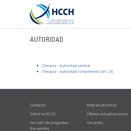
AUTORIDAD
Chequia - Autoridad central
Chequia - autoridad competente (art. 23)
USEFUL LINKS
Contacto
Noticias (Archivo)
Sobre la HCCH
Últimas actualizaciones
Sección de preguntas
Vacantes
frecuentes