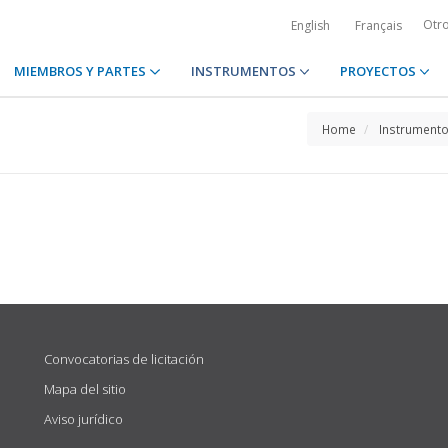
Otr
English
Français
MIEMBROS Y PARTES
INSTRUMENTOS
PROYECTOS
Home
Instrument
Convocatorias de licitación
Mapa del sitio
Aviso jurídico