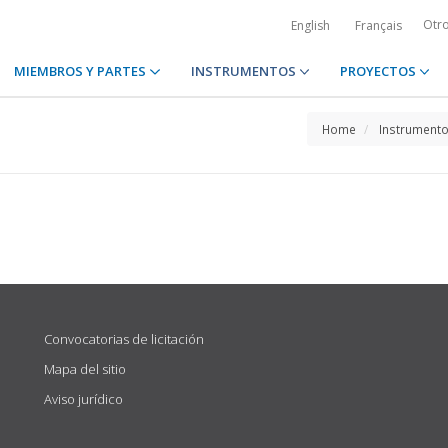
Otr
English
Français
MIEMBROS Y PARTES
INSTRUMENTOS
PROYECTOS
Home
Instrument
Convocatorias de licitación
Mapa del sitio
Aviso jurídico