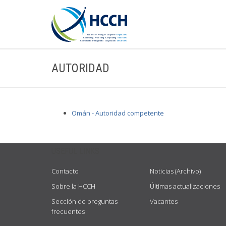
AUTORIDAD
Omán - Autoridad competente
USEFUL LINKS
Contacto
Noticias (Archivo)
Sobre la HCCH
Últimas actualizaciones
Sección de preguntas
Vacantes
frecuentes