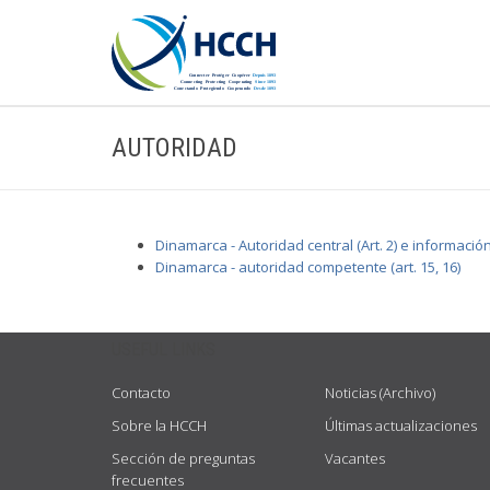
AUTORIDAD
Dinamarca - Autoridad central (Art. 2) e informació
Dinamarca - autoridad competente (art. 15, 16)
USEFUL LINKS
Contacto
Noticias (Archivo)
Sobre la HCCH
Últimas actualizaciones
Sección de preguntas
Vacantes
frecuentes