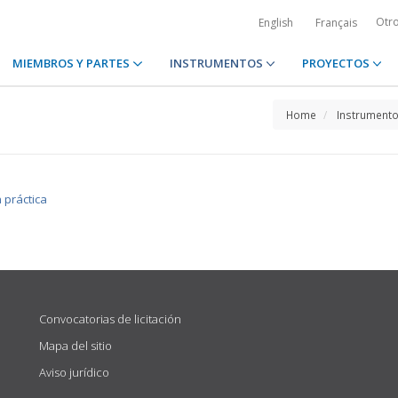
Otr
English
Français
MIEMBROS Y PARTES
INSTRUMENTOS
PROYECTOS
Home
Instrument
n práctica
Convocatorias de licitación
Mapa del sitio
Aviso jurídico