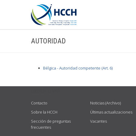
AUTORIDAD
Bélgica - Autoridad competente (Art. 6)
USEFUL LINKS
Contacto
Noticias (Archivo)
Sobre la HCCH
Últimas actualizaciones
Sección de preguntas
Vacantes
frecuentes