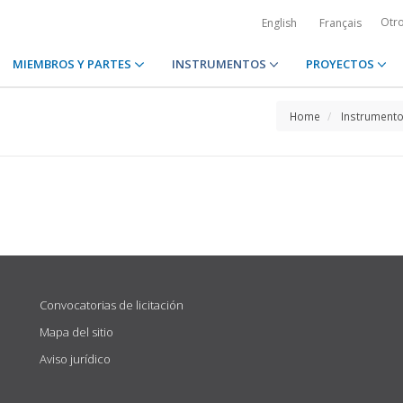
Otr
English
Français
MIEMBROS Y PARTES
INSTRUMENTOS
PROYECTOS
Home
Instrument
Convocatorias de licitación
Mapa del sitio
Aviso jurídico