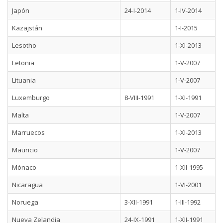
Japón
24-I-2014
1-IV-2014
Kazajstán
1-I-2015
Lesotho
1-XI-2013
Letonia
1-V-2007
Lituania
1-V-2007
Luxemburgo
8-VIII-1991
1-XI-1991
Malta
1-V-2007
Marruecos
1-XI-2013
Mauricio
1-V-2007
Mónaco
1-XII-1995
Nicaragua
1-VI-2001
Noruega
3-XII-1991
1-III-1992
Nueva Zelandia
24-IX-1991
1-XII-1991