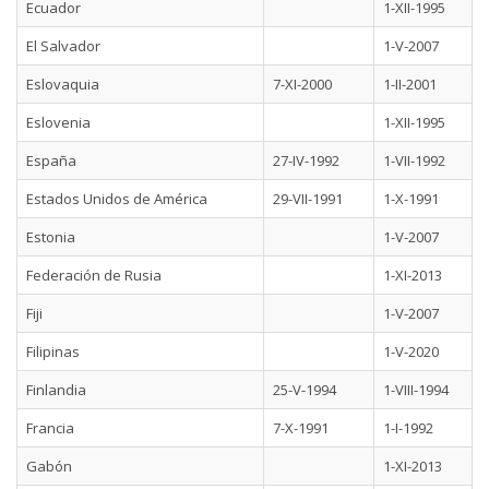
Ecuador
1-XII-1995
El Salvador
1-V-2007
Eslovaquia
7-XI-2000
1-II-2001
Eslovenia
1-XII-1995
España
27-IV-1992
1-VII-1992
Estados Unidos de América
29-VII-1991
1-X-1991
Estonia
1-V-2007
Federación de Rusia
1-XI-2013
Fiji
1-V-2007
Filipinas
1-V-2020
Finlandia
25-V-1994
1-VIII-1994
Francia
7-X-1991
1-I-1992
Gabón
1-XI-2013