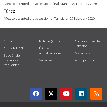
(Mexico accepted the accession of Pakistan on 27 February 2020)
Túnez
(Mexico accepted the accession of Tunisia on 27 February 2020)
USEFUL LINKS
Contacto
Noticias (Archivo)
Convocatorias de
licitación
Sobre la HCCH
Últimas
actualizaciones
Mapa del sitio
Sección de
preguntas
Vacantes
Aviso jurídico
frecuentes
GET CONNECTED