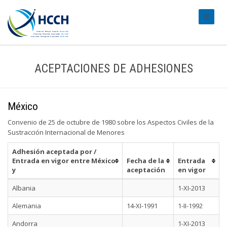
#transl
ACEPTACIONES DE ADHESIONES
México
Convenio de 25 de octubre de 1980 sobre los Aspectos Civiles de la
Sustracción Internacional de Menores
Adhesión aceptada por /
Entrada en vigor entre México
Fecha de la
Entrada
y
aceptación
en vigor
Albania
1-XI-2013
Alemania
14-XI-1991
1-II-1992
Andorra
1-XI-2013