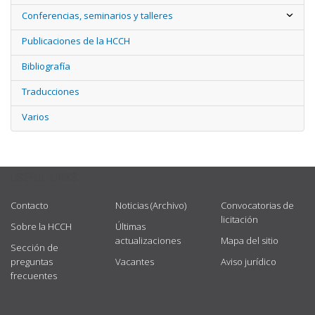
Conferencias, seminarios y talleres
Publicaciones de la HCCH
Bibliografía
Traducciones
Varios
USEFUL LINKS
Contacto
Noticias (Archivo)
Convocatorias de
licitación
Sobre la HCCH
Últimas
actualizaciones
Mapa del sitio
Sección de
preguntas
Vacantes
Aviso jurídico
frecuentes