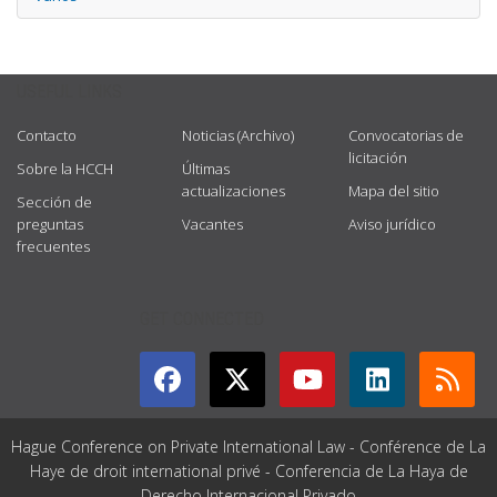
USEFUL LINKS
Contacto
Noticias (Archivo)
Convocatorias de
licitación
Sobre la HCCH
Últimas
actualizaciones
Mapa del sitio
Sección de
preguntas
Vacantes
Aviso jurídico
frecuentes
GET CONNECTED
Hague Conference on Private International Law - Conférence de La
Haye de droit international privé - Conferencia de La Haya de
Derecho Internacional Privado