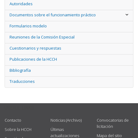
Autoridades
Documentos sobre el funcionamiento práctico
Formularios modelo
Reuniones de la Comisión Especial
Cuestionarios y respuestas
Publicaciones de la HCCH
Bibliografía
Traducciones
USEFUL LINKS
Contacto
Noticias (Archivo)
Convocatorias de
licitación
Sobre la HCCH
Últimas
actualizaciones
Mapa del sitio