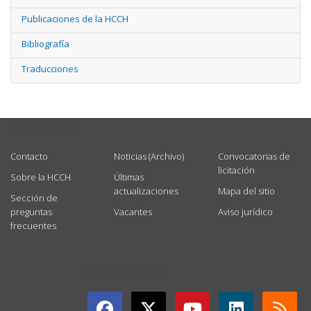
Publicaciones de la HCCH
Bibliografía
Traducciones
USEFUL LINKS
Contacto
Noticias (Archivo)
Convocatorias de
licitación
Sobre la HCCH
Últimas
actualizaciones
Mapa del sitio
Sección de
preguntas
Vacantes
Aviso jurídico
frecuentes
GET CONNECTED