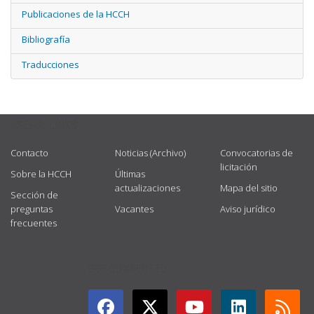
Publicaciones de la HCCH
Bibliografía
Traducciones
USEFUL LINKS
Contacto
Noticias (Archivo)
Convocatorias de
licitación
Sobre la HCCH
Últimas
actualizaciones
Mapa del sitio
Sección de
preguntas
Vacantes
Aviso jurídico
frecuentes
GET CONNECTED