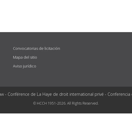
Convocatorias de licitación
Mapa del sitio
Aviso jurídico
aw - Conférence de La Haye de droit international privé - Conferencia
© HCCH 1951-2026. All Rights Reserved.