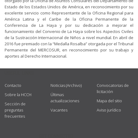
otorgado por la Oficina de Asuntos Consulares del Departamento de
Estado de los Estados Unidos de América, en reconocimiento por su
excelente servicio como Representante de la Oficina Regional para
América Latina y el Caribe de la Oficina Permanente de la
Conferencia de La Haya y por su dedicación a mejorar el
funcionamiento del Convenio de La Haya sobre los Aspectos Civiles
de la Sustracción Internacional de Niños a nivel mundial. En abril de
2016 fue premiado con la “Medalla Rosalba” otorgada por el Tribunal
Permanente del MERCOSUR, en reconocimiento por su trabajo y
aportes al Derecho Internacional.
USEFUL LINKS
Contacto
Noticias (Archivo)
Convocatorias de
licitación
Sobre la HCCH
Últimas
actualizaciones
Mapa del sitio
Sección de
preguntas
Vacantes
Aviso jurídico
frecuentes
GET CONNECTED