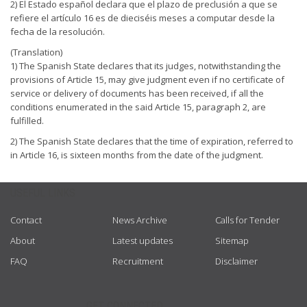
2) El Estado español declara que el plazo de preclusión a que se
refiere el artículo 16 es de dieciséis meses a computar desde la
fecha de la resolución.
(Translation)
1) The Spanish State declares that its judges, notwithstanding the
provisions of Article 15, may give judgment even if no certificate of
service or delivery of documents has been received, if all the
conditions enumerated in the said Article 15, paragraph 2, are
fulfilled.
2) The Spanish State declares that the time of expiration, referred to
in Article 16, is sixteen months from the date of the judgment.
USEFUL LINKS
Contact
News Archive
Calls for Tender
About
Latest updates
Sitemap
FAQ
Recruitment
Disclaimer
GET CONNECTED