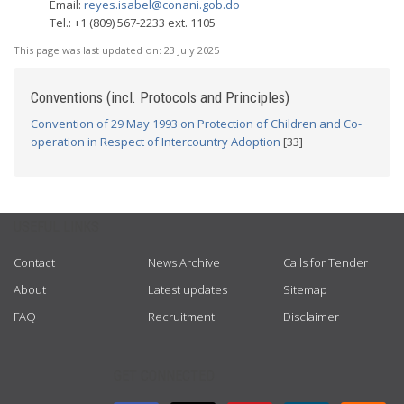
Email:
reyes.isabel@conani.gob.do
Tel.: +1 (809) 567-2233 ext. 1105
This page was last updated on:
23 July 2025
Conventions (incl. Protocols and Principles)
Convention of 29 May 1993 on Protection of Children and Co-
operation in Respect of Intercountry Adoption
[33]
USEFUL LINKS
Contact
News Archive
Calls for Tender
About
Latest updates
Sitemap
FAQ
Recruitment
Disclaimer
GET CONNECTED