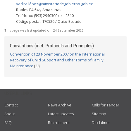
yadira.ló
pez@ministeriodegobierno.gob.ec
Robles E4-54 y Amazonas
Teléfono: (593) 2940300 ext: 2310
Código postal: 170526 / Quito-Ecuador
This page was last updated on:
24 September 2025
Conventions (incl. Protocols and Principles)
Convention of 23 November 2007 on the International
Recovery of Child Support and Other Forms of Family
Maintenance
[38]
USEFUL LINKS
Contact
News Archive
Calls for Tender
About
Latest updates
Sitemap
FAQ
Recruitment
Disclaimer