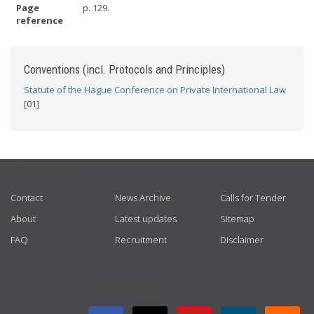
Page
p. 129.
reference
Conventions (incl. Protocols and Principles)
Statute of the Hague Conference on Private International Law
[01]
USEFUL LINKS
Contact
News Archive
Calls for Tender
About
Latest updates
Sitemap
FAQ
Recruitment
Disclaimer
GET CONNECTED