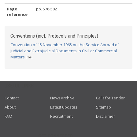
Page
pp. 576-582
reference
Conventions (incl. Protocols and Principles)
Convention of 15 November 1965 on the Service Abroad of
Judicial and Extrajudicial Documents in Civil or Commercial
Matters
[14]
USEFUL LINKS
Contact
News Archive
Calls for Tender
About
Latest updates
Sitemap
FAQ
Recruitment
Disclaimer
GET CONNECTED