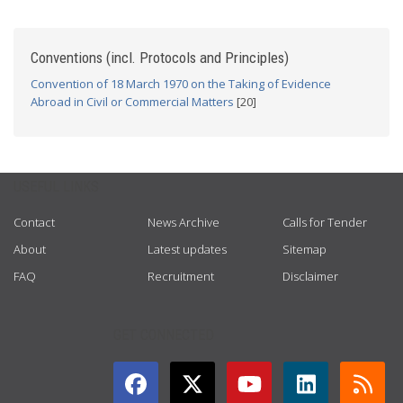
Conventions (incl. Protocols and Principles)
Convention of 18 March 1970 on the Taking of Evidence
Abroad in Civil or Commercial Matters
[20]
USEFUL LINKS
Contact
News Archive
Calls for Tender
About
Latest updates
Sitemap
FAQ
Recruitment
Disclaimer
GET CONNECTED