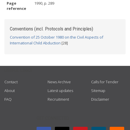
Page
1990, p. 289
reference
Conventions (incl. Protocols and Principles)
Convention of 25 October 1980 on the Civil Aspects of
International Child Abduction
[28]
USEFUL LINKS
Contact
News Archive
Calls for Tender
About
Latest updates
Sitemap
FAQ
Recruitment
Disclaimer
GET CONNECTED