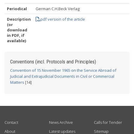
Periodical
German C.H.Beck Verlag
Description
pdf version of the article
(or
download
in PDF, if
available)
Conventions (incl. Protocols and Principles)
Convention of 15 November 1965 on the Service Abroad of
Judicial and Extrajudicial Documents in Civil or Commercial
Matters
[14]
USEFUL LINKS
Contact
News Archive
Calls for Tender
About
Latest updates
Sitemap