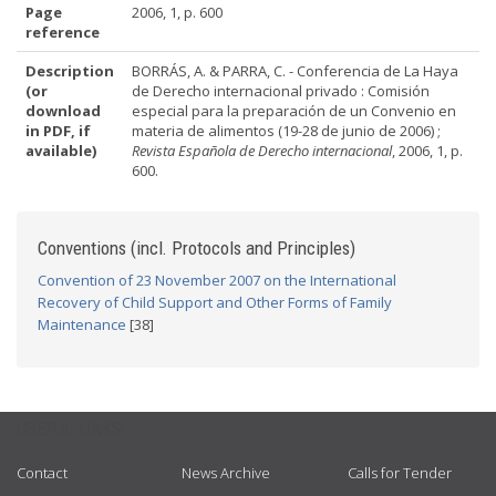
Page
2006, 1, p. 600
reference
Description
BORRÁS, A. & PARRA, C. - Conferencia de La Haya
(or
de Derecho internacional privado : Comisión
download
especial para la preparación de un Convenio en
in PDF, if
materia de alimentos (19-28 de junio de 2006) ;
available)
Revista Española de Derecho internacional
, 2006, 1, p.
600.
Conventions (incl. Protocols and Principles)
Convention of 23 November 2007 on the International
Recovery of Child Support and Other Forms of Family
Maintenance
[38]
USEFUL LINKS
Contact
News Archive
Calls for Tender