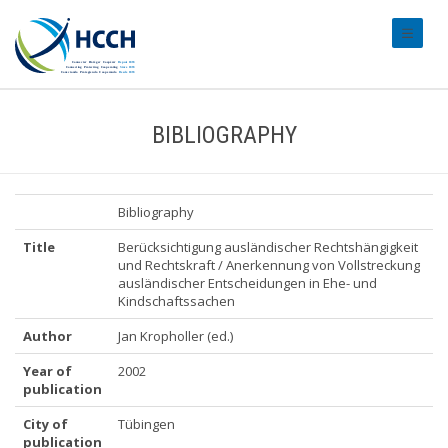
#transl
BIBLIOGRAPHY
Bibliography
Title
Berücksichtigung ausländischer Rechtshängigkeit
und Rechtskraft / Anerkennung von Vollstreckung
ausländischer Entscheidungen in Ehe- und
Kindschaftssachen
Author
Jan Kropholler (ed.)
Year of
2002
publication
City of
Tübingen
publication