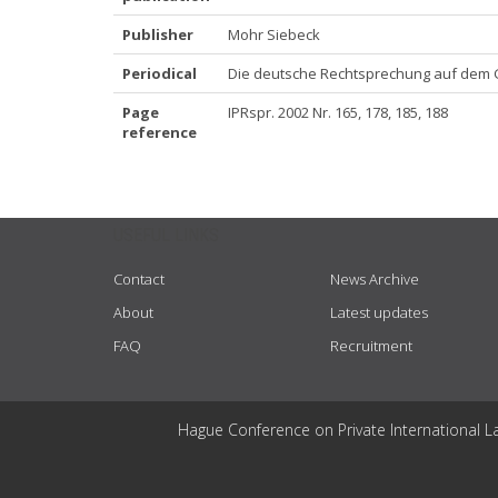
Publisher
Mohr Siebeck
Periodical
Die deutsche Rechtsprechung auf dem Ge
Page
IPRspr. 2002 Nr. 165, 178, 185, 188
reference
USEFUL LINKS
Contact
News Archive
About
Latest updates
FAQ
Recruitment
Hague Conference on Private International L