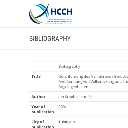
BIBLIOGRAPHY
Bibliography
Title
Durchführung des Verfahrens / Berücksi
Anerkennung von Vollstreckung ausländ
Angelegenheiten
Author
Jan Kropholler (ed.)
Year of
2004
publication
City of
Tübingen
publication