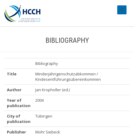
#transl
BIBLIOGRAPHY
Bibliography
Title
Minderjährigenschutzabkommen /
Kindesentführungsübereinkommen
Author
Jan Kropholler (ed.)
Year of
2004
publication
City of
Tübingen
publication
Publisher
Mohr Siebeck