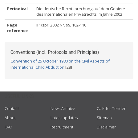
Periodical
Die deutsche Rechtsprechung auf dem Gebiete
des Internationalen Privatrechts im Jahre 2002
Page
IPRspr. 2002 Nr. 99, 102-110
reference
Conventions (incl. Protocols and Principles)
Convention of 25 October 1980 on the Civil Aspects of
International Child Abduction
[28]
USEFUL LINKS
Contact
News Archive
Calls for Tender
About
Latest updates
Sitemap
FAQ
Recruitment
Disclaimer