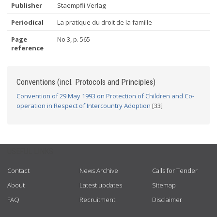
Publisher
Staempfli Verlag
Periodical
La pratique du droit de la famille
Page
No 3, p. 565
reference
Conventions (incl. Protocols and Principles)
Convention of 29 May 1993 on Protection of Children and Co-
operation in Respect of Intercountry Adoption
[33]
USEFUL LINKS
Contact
News Archive
Calls for Tender
About
Latest updates
Sitemap
FAQ
Recruitment
Disclaimer