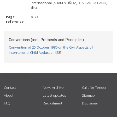
internacional (ADAM MUÑOZ, D. & GARCÍA CANO,
dir.)
Page
p. 73
reference
Conventions (incl. Protocols and Principles)
Convention of 25 October 1980 on the Civil Aspects of
International Child Abduction
[28]
USEFUL LINKS
Contact
News Archive
Calls for Tender
About
Latest updates
Sitemap
FAQ
Recruitment
Disclaimer