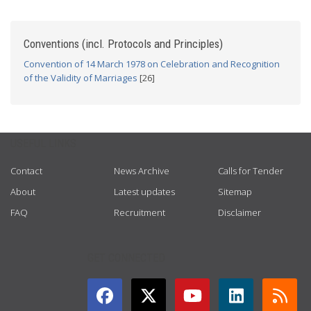
Conventions (incl. Protocols and Principles)
Convention of 14 March 1978 on Celebration and Recognition
of the Validity of Marriages
[26]
USEFUL LINKS
Contact
News Archive
Calls for Tender
About
Latest updates
Sitemap
FAQ
Recruitment
Disclaimer
GET CONNECTED