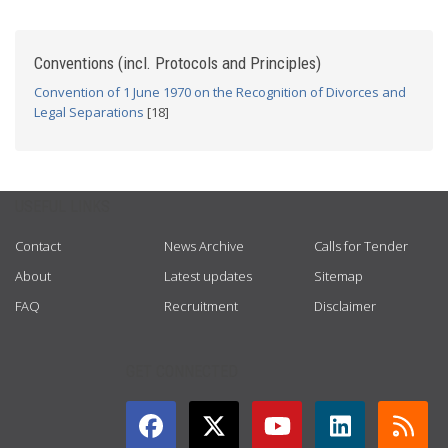
Conventions (incl. Protocols and Principles)
Convention of 1 June 1970 on the Recognition of Divorces and
Legal Separations
[18]
USEFUL LINKS
Contact
News Archive
Calls for Tender
About
Latest updates
Sitemap
FAQ
Recruitment
Disclaimer
GET CONNECTED