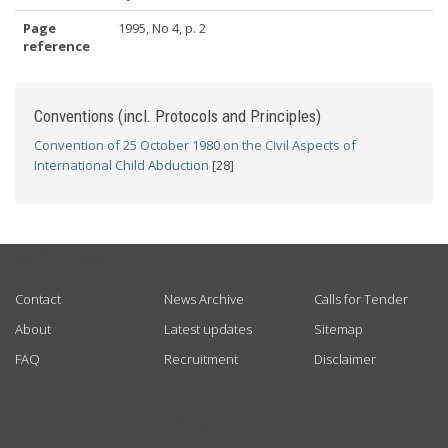
Page
1995, No 4, p. 2
reference
Conventions (incl. Protocols and Principles)
Convention of 25 October 1980 on the Civil Aspects of
International Child Abduction
[28]
USEFUL LINKS
Contact
News Archive
Calls for Tender
About
Latest updates
Sitemap
FAQ
Recruitment
Disclaimer
GET CONNECTED