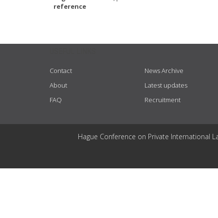
reference
USEFUL LINKS
Contact
News Archive
About
Latest updates
FAQ
Recruitment
Hague Conference on Private International L