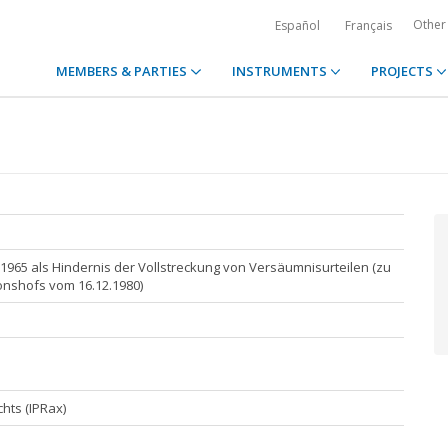
Other
Español
Français
MEMBERS & PARTIES
INSTRUMENTS
PROJECTS
65 als Hindernis der Vollstreckung von Versäumnisurteilen (zu
onshofs vom 16.12.1980)
chts (IPRax)