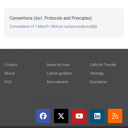
Conventions (incl. Protocols and Principles)
Convention of 1 March 1954 on civil procedure
[02]
USEFUL LINKS
Contact
News Archive
Calls for Tender
About
Latest updates
Sitemap
FAQ
Recruitment
Disclaimer
GET CONNECTED