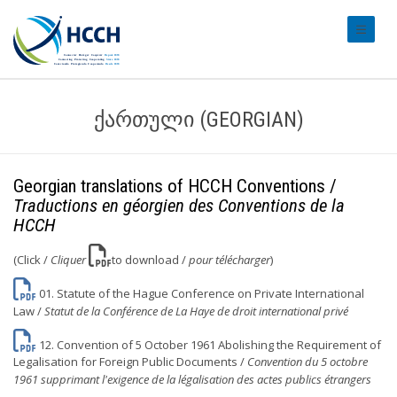
#transl
ᲥᲐᲠᲗᲣᲚᲘ (GEORGIAN)
Georgian translations of HCCH Conventions /
Traductions en géorgien des Conventions de la
HCCH
(Click /
Cliquer
to download /
pour télécharger
)
01. Statute of the Hague Conference on Private International
Law /
Statut de la Conférence de La Haye de droit international privé
12. Convention of 5 October 1961 Abolishing the Requirement of
Legalisation for Foreign Public Documents /
Convention du 5 octobre
1961 supprimant l'exigence de la légalisation des actes publics étrangers