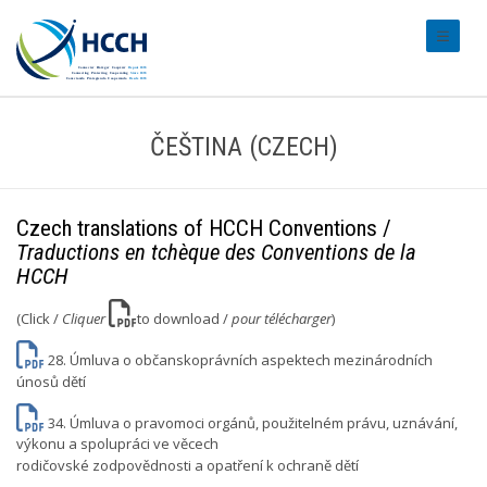
#transl
ČEŠTINA (CZECH)
Czech translations of HCCH Conventions /
Traductions en tchèque des Conventions de la
HCCH
(Click /
Cliquer
to download /
pour télécharger
)
28. Úmluva o občanskoprávních aspektech mezinárodních
únosů dětí
34. Úmluva o pravomoci orgánů, použitelném právu, uznávání,
výkonu a spolupráci ve věcech
rodičovské zodpovědnosti a opatření k ochraně dětí