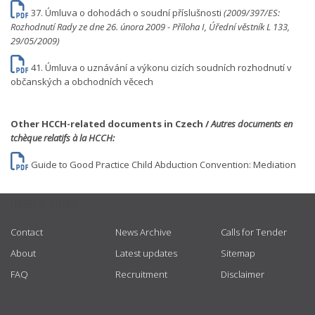
37. Úmluva o dohodách o soudní příslušnosti
(2009/397/ES:
Rozhodnutí Rady ze dne 26. února 2009 - Příloha I, Úřední věstník L 133,
29/05/2009)
41. Úmluva o uznávání a výkonu cizích soudních rozhodnutí v
občanských a obchodních věcech
Other HCCH-related documents in Czech /
Autres documents en
tchèque relatifs à la HCCH:
Guide to Good Practice Child Abduction Convention: Mediation
USEFUL LINKS
Contact
News Archive
Calls for Tender
About
Latest updates
Sitemap
FAQ
Recruitment
Disclaimer