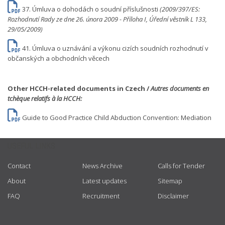
37. Úmluva o dohodách o soudní příslušnosti
(2009/397/ES:
Rozhodnutí Rady ze dne 26. února 2009 - Příloha I, Úřední věstník L 133,
29/05/2009)
41. Úmluva o uznávání a výkonu cizích soudních rozhodnutí v
občanských a obchodních věcech
Other HCCH-related documents in Czech /
Autres documents en
tchèque relatifs à la HCCH:
Guide to Good Practice Child Abduction Convention: Mediation
USEFUL LINKS
Contact
News Archive
Calls for Tender
About
Latest updates
Sitemap
FAQ
Recruitment
Disclaimer