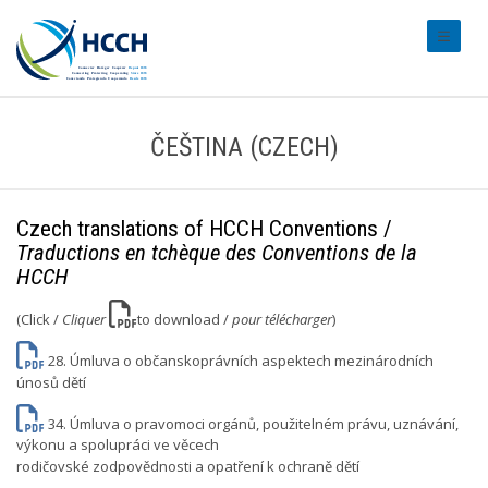
#transl
ČEŠTINA (CZECH)
Czech translations of HCCH Conventions /
Traductions en tchèque des Conventions de la
HCCH
(Click /
Cliquer
to download /
pour télécharger
)
28. Úmluva o občanskoprávních aspektech mezinárodních
únosů dětí
34. Úmluva o pravomoci orgánů, použitelném právu, uznávání,
výkonu a spolupráci ve věcech
rodičovské zodpovědnosti a opatření k ochraně dětí