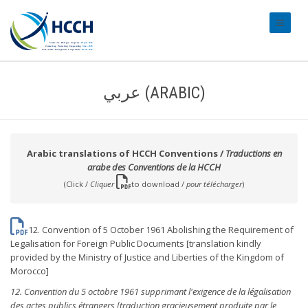
#transl
عربي (ARABIC)
Arabic translations of HCCH Conventions /
Traductions en
arabe des Conventions de la HCCH
(Click /
Cliquer
to download /
pour télécharger
)
12. Convention of 5 October 1961 Abolishing the Requirement of
Legalisation for Foreign Public Documents [translation kindly
provided by the Ministry of Justice and Liberties of the Kingdom of
Morocco]
12.
Convention du 5 octobre 1961 supprimant l'exigence de la légalisation
des actes publics étrangers [traduction gracieusement produite par le