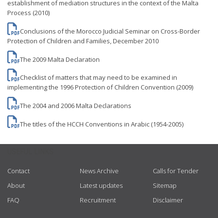
establishment of mediation structures in the context of the Malta
Process (2010)
Conclusions of the Morocco Judicial Seminar on Cross-Border
Protection of Children and Families, December 2010
The 2009 Malta Declaration
Checklist of matters that may need to be examined in
implementing the 1996 Protection of Children Convention (2009)
The 2004 and 2006 Malta Declarations
The titles of the HCCH Conventions in Arabic (1954-2005)
USEFUL LINKS
Contact
News Archive
Calls for Tender
About
Latest updates
Sitemap
FAQ
Recruitment
Disclaimer