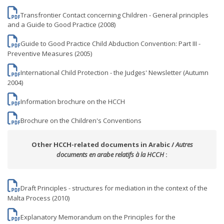
Transfrontier Contact concerning Children - General principles
and a Guide to Good Practice (2008)
Guide to Good Practice Child Abduction Convention: Part III -
Preventive Measures (2005)
International Child Protection - the Judges' Newsletter (Autumn
2004)
Information brochure on the HCCH
Brochure on the Children's Conventions
Other HCCH-related documents in Arabic /
Autres
documents en arabe relatifs à la HCCH
:
Draft Principles - structures for mediation in the context of the
Malta Process (2010)
Explanatory Memorandum on the Principles for the