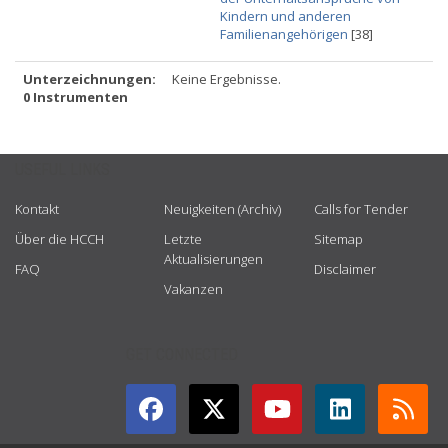
Kindern und anderen
Familienangehörigen
[38]
Unterzeichnungen:
Keine Ergebnisse.
0 Instrumenten
USEFUL LINKS
Kontakt
Neuigkeiten (Archiv)
Calls for Tender
Über die HCCH
Letzte
Sitemap
Aktualisierungen
FAQ
Disclaimer
Vakanzen
GET CONNECTED