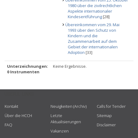
Übereinkommen vom 25. Oktober
1980 über die zivilrechtlichen
Aspekte internationaler
Kindesentführung
[28]
Übereinkommen vom 29. Mai
1993 über den Schutz von
Kindern und die
Zusammenarbeit auf dem
Gebiet der internationalen
Adoption
[33]
Unterzeichnungen:
Keine Ergebnisse.
0 Instrumenten
USEFUL LINKS
Kontakt
Neuigkeiten (Archiv)
Calls for Tender
Über die HCCH
Letzte
Sitemap
Aktualisierungen
FAQ
Disclaimer
Vakanzen