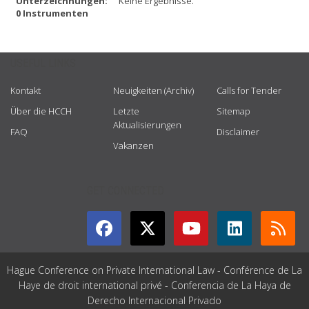
Unterzeichnungen:
Keine Ergebnisse.
0 Instrumenten
USEFUL LINKS
Kontakt
Neuigkeiten (Archiv)
Calls for Tender
Über die HCCH
Letzte
Sitemap
Aktualisierungen
FAQ
Disclaimer
Vakanzen
GET CONNECTED
Hague Conference on Private International Law - Conférence de La
Haye de droit international privé - Conferencia de La Haya de
Derecho Internacional Privado